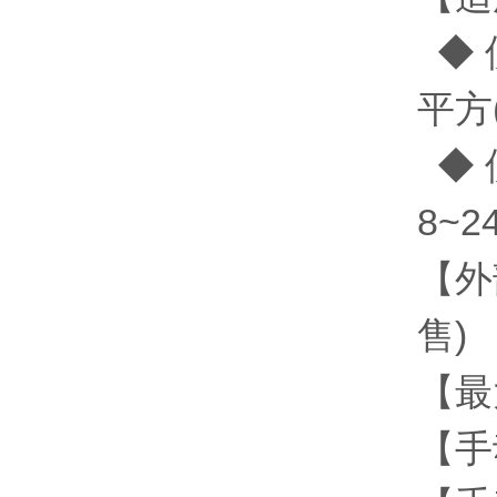
◆ 
平方(
◆ 
8~2
【外
售)
【最大
【手