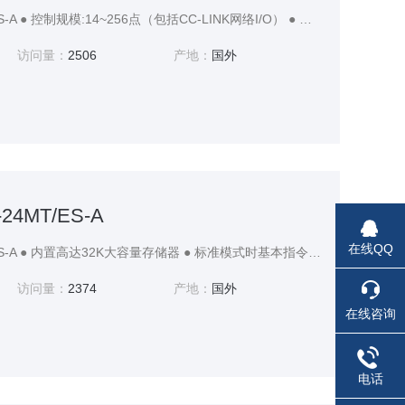
三菱PLC FX3G-14MT/ES-A ● 控制规模:14~256点（包括CC-LINK网络I/O） ● 定位功能设置简便（最多三轴） ● 基本单元左侧最多可连接4台FX3U特殊适配器 ● 可实现浮点数运算
访问量：
2506
产地：
国外
24MT/ES-A
在线QQ
三菱PLC FX3G-24MT/ES-A ● 内置高达32K大容量存储器 ● 标准模式时基本指令处理速度可达0.21μs ● 控制规模:14~256点（包括CC-LINK网络I/O）
访问量：
2374
产地：
国外
在线咨询
电话