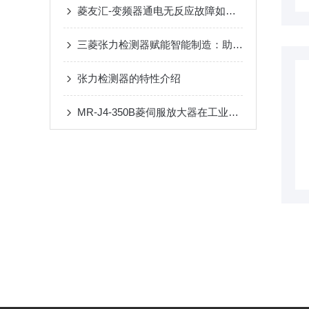
菱友汇-变频器通电无反应故障如何检查维修？？
三菱张力检测器赋能智能制造：助力卷材生产线实现张力闭环控制与效率提升
张力检测器的特性介绍
MR-J4-350B菱伺服放大器在工业自动化领域扮演着至关重要的角色