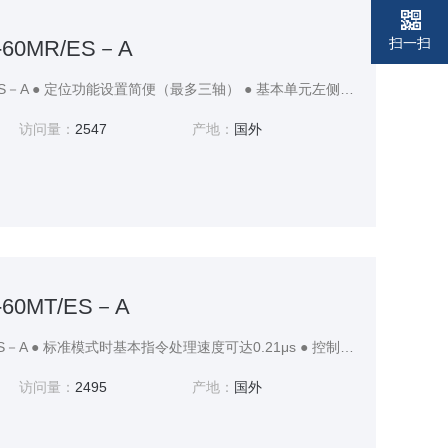
扫一扫
-60MR/ES－A
三菱PLC FX3G-60MR/ES－A ● 定位功能设置简便（最多三轴） ● 基本单元左侧最多可连接4台FX3U特殊适配器 ● 可实现浮点数运算 ● 可设置两级密码，每级16字符，增强密码保护功能
访问量：
2547
产地：
国外
-60MT/ES－A
三菱PLC FX3G-60MT/ES－A ● 标准模式时基本指令处理速度可达0.21μs ● 控制规模:14~256点（包括CC-LINK网络I/O） ● 定位功能设置简便（最多三轴） ● 基本单元左侧最多可连接4台FX3U特殊适配器
访问量：
2495
产地：
国外