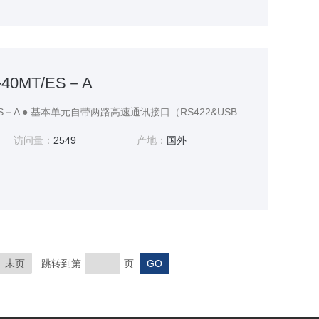
-40MT/ES－A
三菱PLC FX3G-40MT/ES－A ● 基本单元自带两路高速通讯接口（RS422&USB） ● 内置高达32K大容量存储器 ● 标准模式时基本指令处理速度可达0.21μs
访问量：
2549
产地：
国外
末页
跳转到第
页