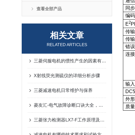
通
同
查看全部产品
编
2
E
P
传
相关文章
传
RELATED ARTICLES
错
连
三菱伺服电机的惯性产生的因素有哪些？
X射线荧光测硫仪的详细分析步骤
输
三菱减速电机日常维护与保养
DC
外形
菱友汇-电气故障诊断口诀大全，太棒了！
质
三菱张力检测器LX7-F工作原理及检修步骤
减速电机有哪些技术要求和试验方法？