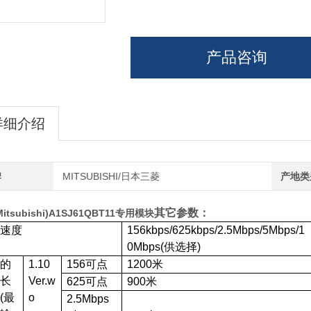
产品咨询
详细介绍
牌
MITSUBISHI/日本三菱
产地类
其它参数：
itsubishi)A1SJ61QBT11专用模块
输速度
156kbps/625kbps/2.5Mbps/5Mbps/1
0Mbps(
供选择)
大的
1.10
156
可点
1200
米
延长
Ver.w
625
可点
900
米
(最
o
2.5Mbps