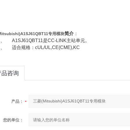
简介
：
itsubishi)A1SJ61QBT11专用模块
1、
A1SJ61QBT11
是
CC-LINK
主站单元。
2、
适合规格：
cUL/UL,CE(CME),KC
产品咨询
产品：
您的单位：