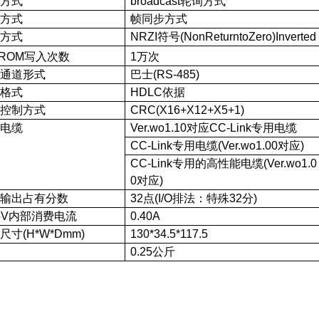
信方式
broadcast
轮询方式
步方式
帧同步方式
码方式
NRZI
符号(NonReturntoZero)Inverted
1
万次
ROM
写入次数
输通道形式
巴士(RS-485)
输格式
HDLC
依据
误控制方式
CRC(X16+X12+X5+1)
接电缆
Ver.wo1.10
对应CC-Link专用电缆
CC-Link
专用电缆(Ver.wo1.00对应)
CC-Link
专用的高性能电缆(Ver.wo1.0
0对应)
入输出占有分数
32
点(I/O排法：特殊32分)
5V
内部消费电流
0.40A
尺寸(H*W*Dmm)
130*34.5*117.5
量
0.25
公斤