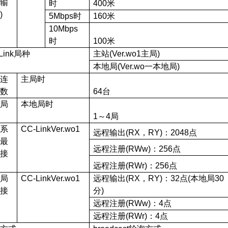
传输
时
400
米
)
5Mbps
时
160
米
10Mbps
时
100
米
Link
局种
主站(Ver.wo1主局)
本地局(Ver.wo一本地局)
大连
主局时
台数
64
台
有局
本地局时
1
～4局
一系
CC-LinkVer.wo1
远程输出(RX，RY)：2048点
的最
远程注册(RWw)：256点
链接
数
远程注册(RWr)：256点
一局
CC-LinkVer.wo1
远程输出(RX，RY)：32点(本地局30
链接
分)
数
远程注册(RWw)：4点
远程注册(RWr)：4点