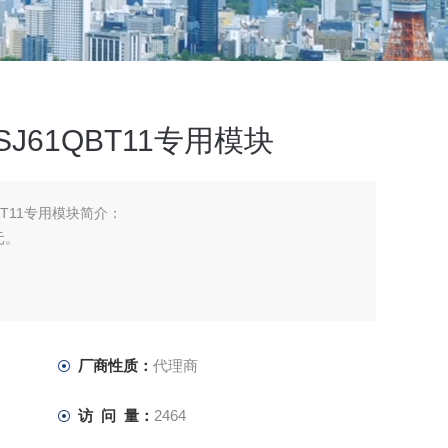
A1SJ61QBT11专用模块
61QBT11专用模块简介：
元。
厂商性质：
代理商
访 问 量：
2464