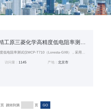
MCP-T710日东精工原三菱化学高精度低电阻率测试仪
日东精工原三菱化学高精度低电阻率测试仪MCP-T710（Loresta-GXⅡ），采用四探针法，精准测量材料表面/体积电阻率与导电率。测量范围10⁻⁴~10⁷Ω，支持硅片模式与电流可调。触摸屏操作，数据可USB导出。适用于导电塑料、薄膜、硅片、涂料等材料的研发与品管。标配ASR探针，另提供多种专用探针应对不同样品。高效稳定，是生产与实验室中电阻测试的理想工具。
访问量：
1145
产地：
北京市
 末页 跳转到第
页