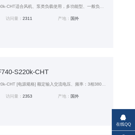
三菱变频器FR-F740-S630k-CHT适合风机、泵类负载使用，多功能型、一般负载适用，它秉承了F500的优良特性。
访问量：
2311
产地：
国外
40-S220k-CHT
三菱变频器FR-F740-S220k-CHT [电源规格] 额定输入交流电压、频率：3相380~480V 50Hz/60Hz 交流电压容许变动：325~528V 50Hz/60Hz 频率容许变动：±5% 电源容量*6：LD：275 SLD：329
访问量：
2353
产地：
国外
在线QQ