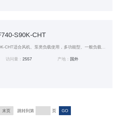
40-S90K-CHT
三菱变频器FR-F740-S90K-CHT适合风机、泵类负载使用，多功能型、一般负载适用,参数说明：90kW、3相400V电源、内置噪声滤波器
访问量：
2557
产地：
国外
末页
跳转到第
页