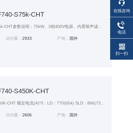
在线咨询
40-S75k-CHT
三菱变频器FR-F740-S75k-CHT参数说明：75kW、3相400V电源、内置噪声滤波器;过载能力是以过电流与变频器的额定电流之比的百分数(%)表示的，反复使用时,必须等待变频器和电机降到100%负荷时的温度以下。
电话
访问量：
2933
产地：
国外
扫一扫
40-S450K-CHT
三菱变频器FR-F740-S450K-CHT 额定电流(A)*3：LD：770(654) SLD：866(736) 过载能力*4： LD：120% 60s, 150% 3s,50℃(反*特性) SLD：110% 60s, 120% 3s,40℃(反*特性) 额定输出电源*5：3相380~480V 50Hz/60Hz
访问量：
2606
产地：
国外