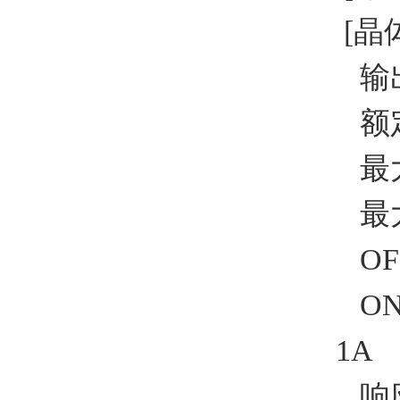
[晶
输出
额定
最大
最大冲
OFF
ON 
1A
响应时