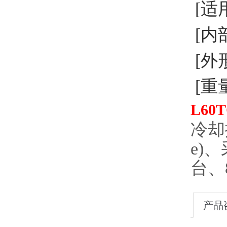
[适
[内部
[外形
[重量
L60
冷却控
e)
台、
产品