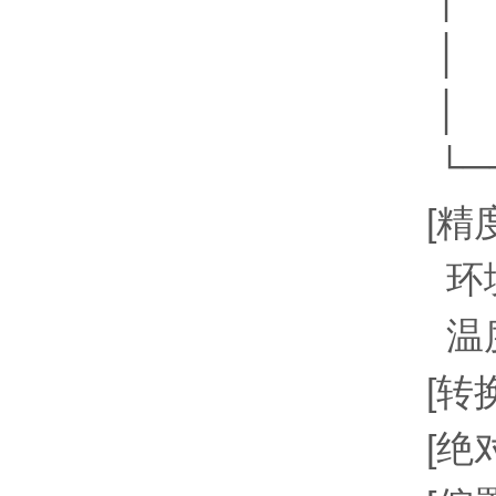
│ 
│ 
└─
[精
环境
温度系
[转换
[绝