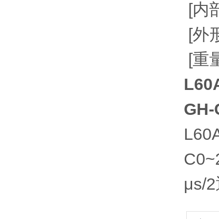
[内部
[外形
[重量
L6
GH-
L6
C0~
μs