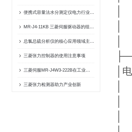
│ │
便携式容量法水分测定仪电力行业绝缘介质现场水分筛查方案
│ 
MR-J4-11KB 三菱伺服驱动器的组成和应用场景
│ 
总氯总硫分析仪的核心应用领域主要有以下几类
├─
三菱张力控制器的使用注意事项
│电
三菱伺服MR-J4W3-222B在工业自动化领域发挥着重要的作用
│ 
三菱张力检测器助力产业创新
│ 
│ 
│ │