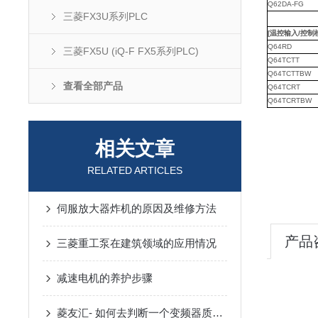
Q62DA-FG
三菱FX3U系列PLC
[温控输入/控制
Q64RD
三菱FX5U (iQ-F FX5系列PLC)
Q64TCTT
Q64TCTTBW
查看全部产品
Q64TCRT
Q64TCRTBW
相关文章
RELATED ARTICLES
伺服放大器炸机的原因及维修方法
产品
三菱重工泵在建筑领域的应用情况
减速电机的养护步骤
菱友汇- 如何去判断一个变频器质量的好坏？