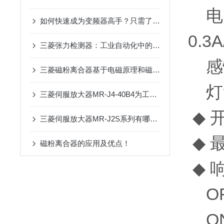
电阻负
如何快速成为变频器高手？只需了解这15个变频器问题
0.3A
三菱张力检测器：工业自动化中的关键技术与应用
感性负
三菱磁粉离合器基于电磁原理和磁粉传递转矩的自动化控制器件
灯负载
三菱伺服放大器MR-J4-40B4为工业自动化领域注入了新的活力
◆ 开
三菱伺服放大器MR-J2S系列有哪些特点？
◆ 最
磁粉离合器的应用及优点！
◆ 
OFF
ON-