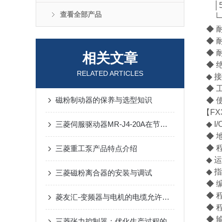
│5
查看全部产品
└──
◆ 耐
◆ 耐
◆ 耐
相关文章
◆ 绝
RELATED ARTICLES
◆ 
◆ 
磁粉制动器的保养与选型知识
◆ 
【FX
三菱伺服驱动器MR-J4-20A在节能方面有哪些具体措施？
◆ I/
◆ 地
◆ 程
三菱重工泵产品特点介绍
◆ 运
◆ 
三菱磁粉离合器的安装与调试
◆ 
◆ 
菱友汇-变频器与电机的电缆允许多长？
◆ 
◆ 输
三菱张力控制器：优化生产过程的关键技术