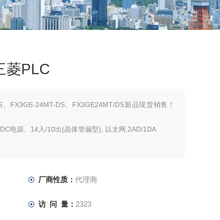
 三菱PLC
/DS、FX3GE-24MT-DS、FX3GE24MT/DS新品现货销售！
DC电源、14入/10出(晶体管漏型), 以太网,2AD/1DA
厂商性质：
代理商
访 问 量：
2323