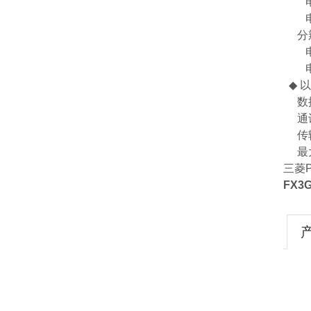
电压输
电流输
分辨
电压输
电流输
◆ 
数据的
通讯
传输
最大
三菱P
FX3