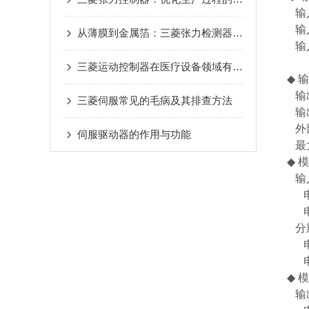
输入
输入信
从薄膜到金属箔：三菱张力检测器在多行业卷材加工中的应用
输入信
X01
三菱运动控制器在医疗设备领域有哪些应用？
◆ 
输出
三菱伺服常见的毛病及其排查方法
输出
外部
伺服驱动器的作用与功能
最大电
◆ 
输入
电压输
电流输
分
电压输
电流输
◆ 
输出