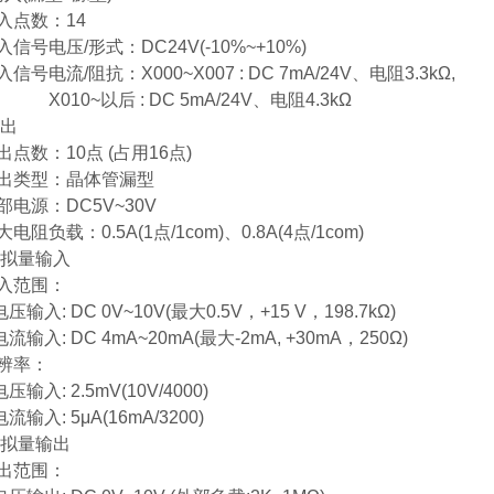
点数：14
号电压/形式：DC24V(-10%~+10%)
号电流/阻抗：X000~X007 : DC 7mA/24V、电阻3.3kΩ,
0~以后 : DC 5mA/24V、电阻4.3kΩ
输出
点数：10点 (占用16点)
类型：晶体管漏型
电源：DC5V~30V
阻负载：0.5A(1点/1com)、0.8A(4点/1com)
模拟量输入
范围：
入: DC 0V~10V(最大0.5V，+15 V，198.7kΩ)
入: DC 4mA~20mA(最大-2mA, +30mA，250Ω)
辨率：
入: 2.5mV(10V/4000)
入: 5μA(16mA/3200)
模拟量输出
范围：