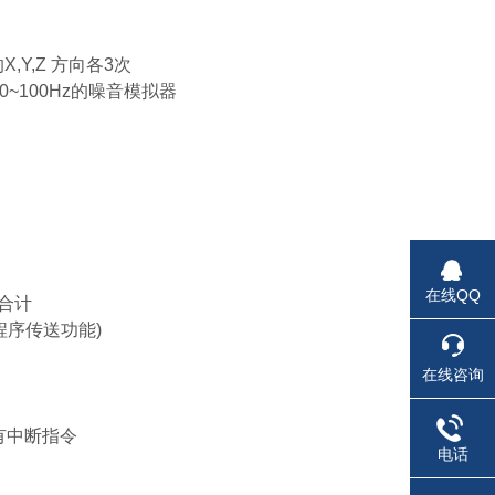
,Y,Z 方向各3次
30~100Hz的噪音模拟器
在线QQ
点合计
带程序传送功能)
在线咨询
有中断指令
电话