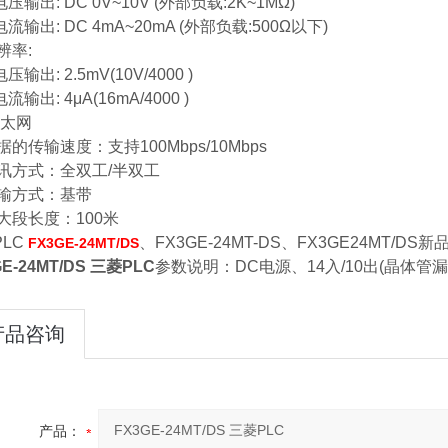
出: DC 0V~10V (外部负载:2K~1MΩ)
出: DC 4mA~20mA (外部负载:500Ω以下)
率:
出: 2.5mV(10V/4000 )
出: 4μA(16mA/4000 )
以太网
传输速度：支持100Mbps/10Mbps
方式：全双工/半双工
方式：基带
段长度：100米
LC
、FX3GE-24MT-DS、FX3GE24MT/DS
FX3GE-24MT/DS
GE-24MT/DS 三菱PLC
参数说明：DC电源、14入/10出(晶体管漏型)
产品咨询
产品：