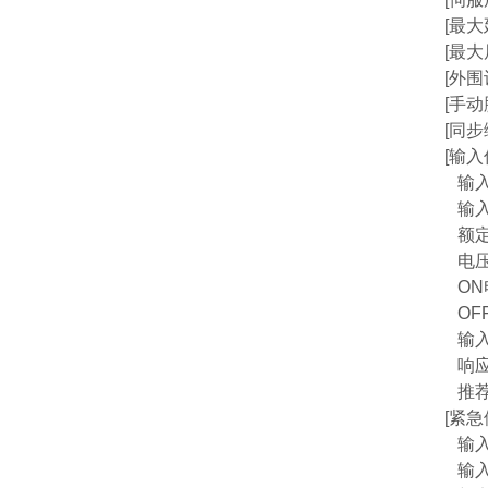
[最大
[最大
[外围
[手
[同
[输入信
输入
输入
额定输
电压使
ON电
OFF
输入
响应
推荐电
[紧急
输入
输入