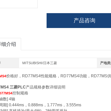
产品咨询
详细介绍
牌
MITSUBISHI/日本三菱
产地类
价格好，RD77MS4性能规格，RD77MS4功能，RD77MS
MS4
7MS4 三菱PLC
产品规格参数详细说明
控制规格
D77MS4
轴数] 4轴
期] 0.444ms，0.888ms，1.777ms，3.555ms
功能] 直线插补(最大4轴)、2轴圆弧插补