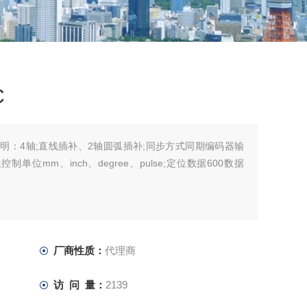
C
参数说明：4轴;直线插补、2轴圆弧插补;同步方式同期编码器输
位mm、inch、degree、pulse;定位数据600数据
厂商性质：
代理商
访 问 量：
2139