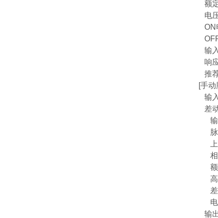
额定输
电压使
ON电
OFF
输入
响应
推荐电
[手
输入信
差动出
输入脉
脉冲
上升/
相位差
额定
高/低
差动
电缆
输出