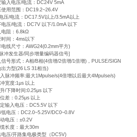
入电压/电流：DC24V 5mA
用范围：DC19.2~26.4V
压/电流：DC17.5V以上/3.5mA以上
电压/电流：DC7V 以下/1.0mA 以下
电阻：6.8kΩ
时间：4ms以下
线尺寸：AWG24(0.2mm平方)
动脉冲发生器/同步增量编码器信号]
号形式：A相/B相(4倍增/2倍增/1倍增)，PULSE/SIGN
力型(26 LS 31相当)
冲频率:最大1Mpulse/s(4倍增以后最大4Mpulse/s)
宽度:1μs 以上
下降时间:0.25μs 以下
：0.25μs 以上
输入电压：DC5.5V 以下
电压：DC2.0~5.25V/DC0~0.8V
电压：±0.2V
长度：最大30m
电压/开路集电极类型（DC5V)