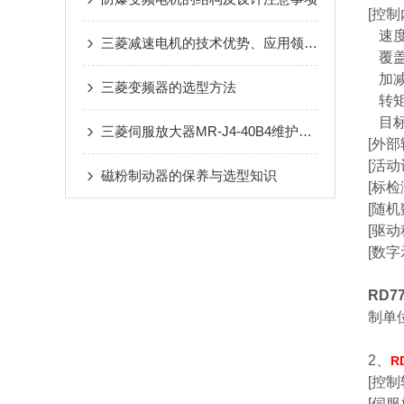
[控
速度
三菱减速电机的技术优势、应用领域与使用时需要注意的事项
覆盖
加减
三菱变频器的选型方法
转矩
目标
三菱伺服放大器MR-J4-40B4维护手册：定期检查、清洁与寿命延长技巧
[外
[活动
磁粉制动器的保养与选型知识
[标
[随机
[驱
[数
RD7
制单位
2、
R
[控制
[伺服