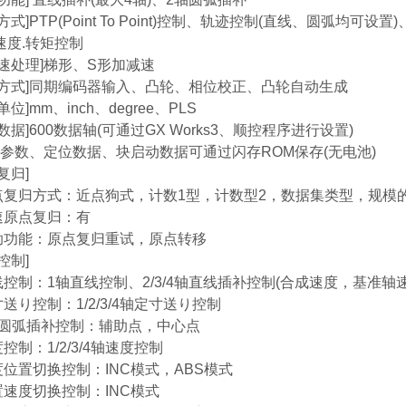
方式]PTP(Point To Point)控制、轨迹控制(直线、圆弧
速度.转矩控制
减速处理]梯形、S形加减速
步方式]同期编码器输入、凸轮、相位校正、凸轮自动生成
单位]mm、inch、degree、PLS
数据]600数据轴(可通过GX Works3、顺控程序进行设置)
份]参数、定位数据、块启动数据可通过闪存ROM保存(无电池)
复归]
复归方式：近点狗式，计数1型，计数型2，数据集类型，规模
原点复归：有
功能：原点复归重试，原点转移
控制]
控制：1轴直线控制、2/3/4轴直线插补控制(合成速度，基准轴速
送り控制：1/2/3/4轴定寸送り控制
圆弧插补控制：辅助点，中心点
制：1/2/3/4轴速度控制
位置切换控制：INC模式，ABS模式
速度切换控制：INC模式