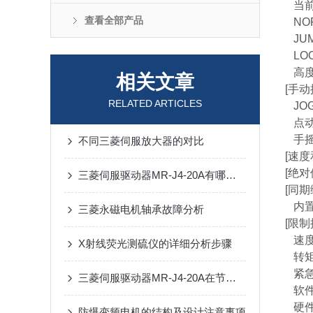
当前
查看全部产品
NO
JU
LO
高度
相关文章
[手动
RELATED ARTICLES
JO
点动
手摇
不同三菱伺服放大器的对比
[速
[绝
三菱伺服驱动器MR-J4-20A有哪些技术特点？
[同
内置
三菱永磁电机轴承故障分析
[限制
速度
X射线荧光测硫仪的详细分析步骤
转矩
紧急
三菱伺服驱动器MR-J4-20A在节能方面有哪些具体措施？
软件
硬件
防爆变频电机的结构及设计注意事项