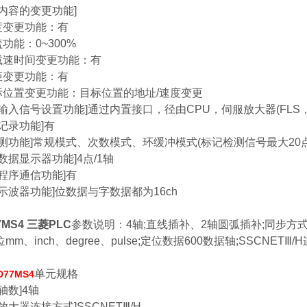
制内容的变更功能]
变更功能：有
功能：0~300%
速时间变更功能：有
变更功能：有
位置变更功能：目标位置的地址/速度变更
部输入信号设置功能]通过内置接口，径由CPU，伺服放大器(FLS，
记录功能]有
检测功能]常规模式、次数模式、环缓冲模式(标记检测信号最大20点
数据显示器功能]4点/1轴
动程序通信功能]有
字示波器功能]位数据与字数据都为16ch
7MS4 三菱PLC
参数说明：4轴;直线插补、2轴圆弧插补;同步
mm、inch、degree、pulse;定位数据600数据轴;SSCNETⅢ/
单元规格
D77MS4
轴数]4轴
放大器连接方式]SSCNETⅢ/H