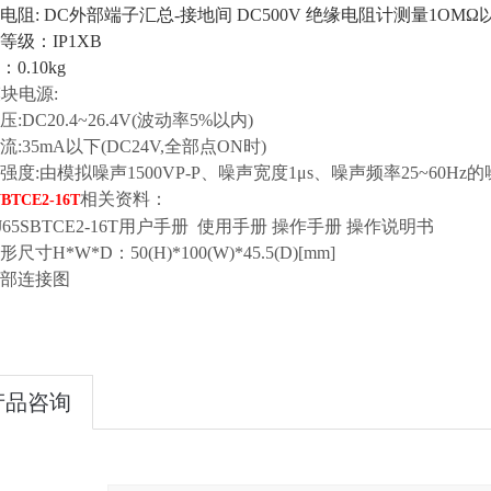
阻: DC外部端子汇总-接地间 DC500V 绝缘电阻计测量1OMΩ
级：IP1XB
0.10kg
模块电源:
:DC20.4~26.4V(波动率5%以内)
:35mA以下(DC24V,全部点ON时)
强度:由模拟噪声1500VP-P、噪声宽度1μs、噪声频率25~
相关资料：
VBTCE2-16T
J65SBTCE2-16T用户手册 使用手册 操作手册 操作说明书
尺寸H*W*D：50(H)*100(W)*45.5(D)[mm]
外部连接图
产品咨询