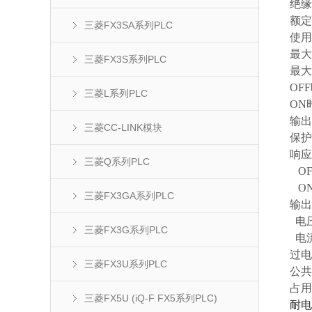
绝
额定负
三菱FX3SA系列PLC
使用负
最大负
三菱FX3S系列PLC
最大突
OFF
三菱L系列PLC
ON时
输出
三菱CC-LINK模块
保护
响应
三菱Q系列PLC
OFF
ON-
三菱FX3GA系列PLC
输出
电压：
三菱FX3G系列PLC
电流
过
三菱FX3U系列PLC
公共
占用站
三菱FX5U (iQ-F FX5系列PLC)
耐电