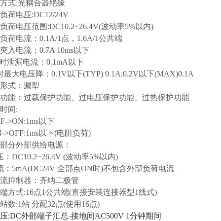
缘方式:光耦合器绝缘
荷电压:DC12/24V
荷电压范围:DC10.2~26.4V(波动率5%以内)
荷电流：0.1A/1点，1.6A/1公共端
入电流：0.7A 10ms以下
时泄漏电流：0.1mA以下
最大电压降：0.1V以下(TYP) 0.1A;0.2V以下(MAX)0.1A
形式：漏型
功能：过载保护功能、过电压保护功能、过热保护功能
时间:
->ON:1ms以下
>OFF:1ms以下(电阻负荷)
部分外部供给电源：
DC10.2~26.4V (波动率5%以内)
：5mA(DC24V 全部点ON时)不包含外部负荷电流
电流抑制器：齐纳二极管
端方式:16点1公共端(直接安装连接器型1线式
数:1站 分配32点(使用16点)
压:DC外部端子汇总-接地间AC500V 1分钟期间