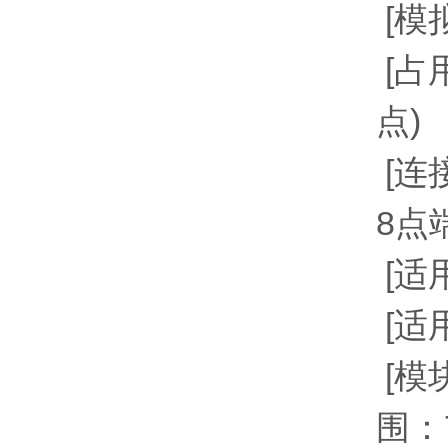
[模
[占
点)
[连
8点
[适用
[适用
[模
围：