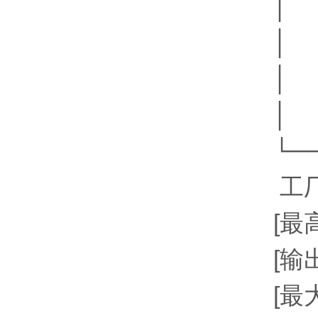
│ 
│ 
│
│ 
└─
工厂
[最
[输
[最