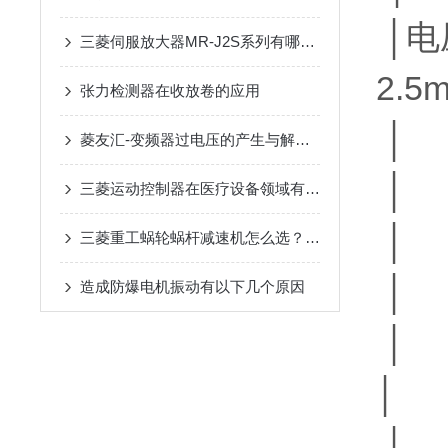
│电压
三菱伺服放大器MR-J2S系列有哪些特点？
2.5
张力检测器在收放卷的应用
│ 
菱友汇-变频器过电压的产生与解决方法
│
三菱运动控制器在医疗设备领域有哪些应用？
│ 
三菱重工蜗轮蜗杆减速机怎么选？速比、轴型、安装方式选型指南
│ 
造成防爆电机振动有以下几个原因
│ │
│
│ 