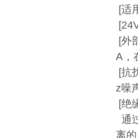
[适用
[24
[外部
A，
[抗
z噪
[绝
通过
离的