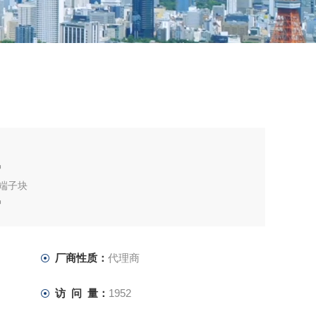
|
护
夹端子块
护
厂商性质：
代理商
访 问 量：
1952