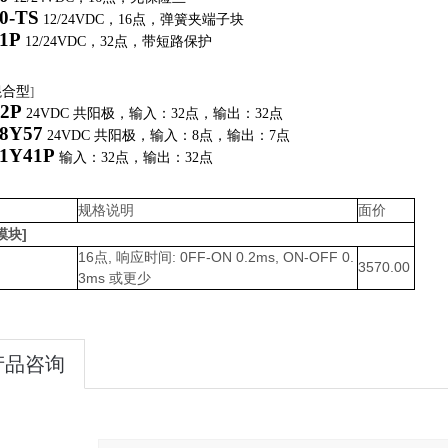
0-TS
12/24VDC
，
16
点，弹簧夹端子块
1P
12/24VDC
，
32
点，带短路保护
混合型
]
2P
24VDC
共阳极，输入：
32
点，输出：
32
点
8Y57
24VDC
共阳极，输入：
8
点，输出：
7
点
1Y41P
输入：
32
点，输出：
32
点
规格说明
面价
模块]
16点, 响应时间: 0FF-ON 0.2ms, ON-OFF 0.
3570.00
3ms 或更少
产品咨询