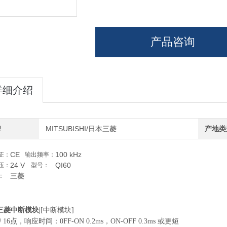
产品咨询
详细介绍
牌
MITSUBISHI/日本三菱
产地类
CE
100 kHz
证：
输出频率：
24 V
QI60
压：
型号：
三菱
：
|三菱中断模块|
[
中断模块
]
0
16
点，响应时间：
0FF-ON 0.2ms
，
ON-OFF 0.3ms
或更短