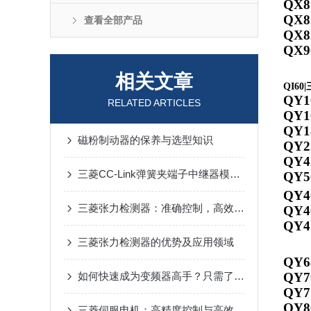
QX8
QX8
查看全部产品
QX8
QX9
相关文章
QI60
QY1
RELATED ARTICLES
QY1
QY1
磁粉制动器的保养与选型知识
QY2
QY4
三菱CC-Link弹簧夹端子中继器模块应用场景
QY5
QY4
三菱张力检测器：准确控制，高效生产的得力助手
QY4
QY4
三菱张力检测器的优势及应用领域
QY6
如何快速成为变频器高手？只需了解这15个变频器问题
QY7
QY7
QY8
三菱伺服电机：高精度控制与高效能转换的工业驱动选择