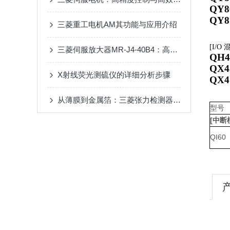
QY8
QY8
三菱重工电机AM其功能与应用介绍
[I/O
三菱伺服放大器MR-J4-40B4：高效驱动的可靠选择
QH4
QX4
X射线荧光测硫仪的详细分析步骤
QX4
从薄膜到金属箔：三菱张力检测器在多行业卷材加工中的应用
型号
[中断
QI60