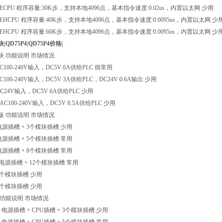
DECPU
程序容量
:30K
步，支持本地
4096
点，基本指令速度
:0.02us
，内置以太网
少用
DEHCPU
程序容量
:40K
步，支持本地
4096
点，基本指令速度
:0.0095us
，内置以太网
少
DEHCPU
程序容量
:60K
步，支持本地
4096
点，基本指令速度
:0.0095us
，内置以太网
少
QD75P4|QD75P4价格|
块
功能说明
市场情况
C100-240V
输入，
DC5V 6A
供给
PLC
很常用
C100-240V
输入，
DC5V 3A
供给
PLC
，
DC24V 0.6A
输出
少用
DC24V
输入，
DC5V 6A
供给
PLC
少用
AC100-240V
输入，
DC5V 8.5A
供给
PLC
少用
板
功能说明
市场情况
电源插槽
+ 3
个模块插槽
少用
电源插槽
+ 5
个模块插槽
常用
电源插槽
+ 8
个模块插槽
常用
电源插槽
+ 12
个模块插槽
常用
个模块插槽
少用
个模块插槽
少用
功能说明
市场情况
E
电源插槽
+ CPU
插槽
+ 3
个模块插槽
少用