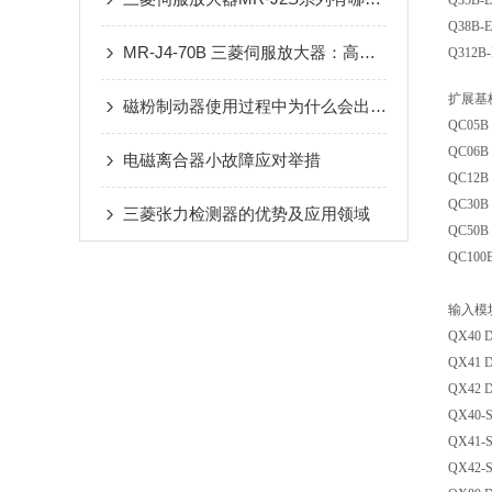
Q35B-
Q38B-
MR-J4-70B 三菱伺服放大器：高性能、高可靠性的控制系统
Q312B
扩展基
磁粉制动器使用过程中为什么会出现异响？
QC05B 
QC06B 
电磁离合器小故障应对举措
QC12B 
QC30B 
三菱张力检测器的优势及应用领域
QC50B 
QC100B
输入模
QX40 
QX41 
QX42 
QX40-
QX41-
QX42-