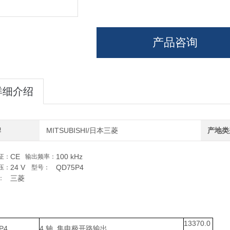
产品咨询
详细介绍
牌
MITSUBISHI/日本三菱
产地类
CE
100 kHz
证：
输出频率：
24 V
QD75P4
压：
型号：
三菱
：
13370.0
P4
4 轴, 集电极开路输出