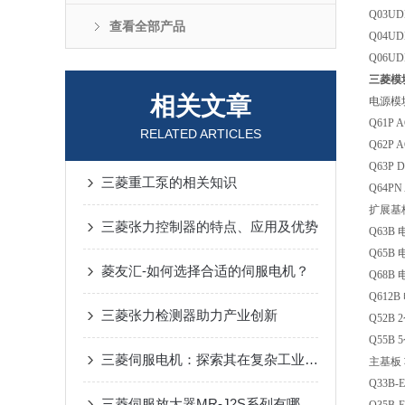
Q03U
查看全部产品
Q04U
Q06U
三菱模块|
相关文章
电源模
Q61P A
RELATED ARTICLES
Q62P A
Q63P 
三菱重工泵的相关知识
Q64PN 
扩展基
三菱张力控制器的特点、应用及优势
Q63B
Q65B
菱友汇-如何选择合适的伺服电机？
Q68B
Q612B
三菱张力检测器助力产业创新
Q52B 2
Q55B 5
三菱伺服电机：探索其在复杂工业应用中的高性能表现与创新技术
主基板
Q33B-
三菱伺服放大器MR-J2S系列有哪些特点？