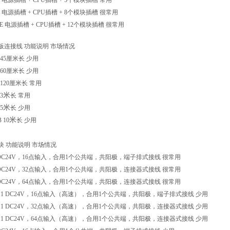
E
电源插槽
+ CPU
插槽
+ 5
个模块插槽
常用
E
电源插槽
+ CPU
插槽
+ 8
个模块插槽
很常用
-E
电源插槽
+ CPU
插槽
+ 12
个模块插槽
很常用
板连接线
功能说明
市场情况
45
厘米长
少用
60
厘米长
少用
120
厘米长
常用
米
3
长
常用
米
5
长
少用
米
 10
长
少用
块
功能说明
市场情况
DC24V
，
16
点输入，合用
1
个公共端，共阳极，端子排式接线
很常用
DC24V
，
32
点输入，合用
1
个公共端，共阳极，连接器式接线
很常用
DC24V
，
64
点输入，合用
1
个公共端，共阳极，连接器式接线
很常用
S1 DC24V
，
16
点输入（高速），合用
1
个公共端，共阳极，端子排式接线
少用
S1 DC24V
，
32
点输入（高速），合用
1
个公共端，共阳极，连接器式接线
少用
S1 DC24V
，
64
点输入（高速），合用
1
个公共端，共阳极，连接器式接线
少用