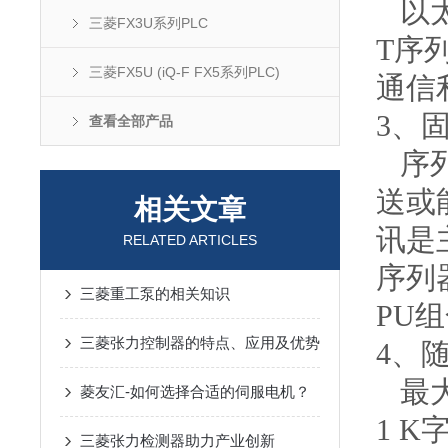
以
三菱FX3U系列PLC
T
序
三菱FX5U (iQ-F FX5系列PLC)
通信
3
、
查看全部产品
序
送或
相关文章
讯是
RELATED ARTICLES
序列
三菱重工泵的相关知识
PU
组
三菱张力控制器的特点、应用及优势
4
、
最
菱友汇-如何选择合适的伺服电机？
1 K
三菱张力检测器助力产业创新