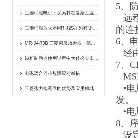
5
、
三菱伺服电机：探索其在复杂工业应用中的高性能表现与创新技术
远
的连
三菱伺服放大器MR-J2S系列有哪些特点？
6
、
MR-J4-70B 三菱伺服放大器：高性能、高可靠性的控制系统
经
磁粉制动器使用过程中为什么会出现异响？
7
、
C
电磁离合器小故障应对举措
MSE
•
三菱张力检测器的优势及应用领域
发。
•
8
、
设