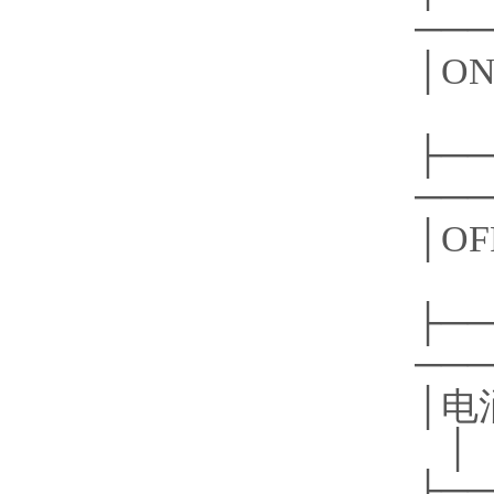
───
│
├──
───
│O
├──
───
│
│
├──