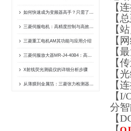
【连
如何快速成为变频器高手？只需了解这15个变频器问题
【总
【站点
三菱伺服电机：高精度控制与高效能转换的工业驱动选择
【网
三菱重工电机AM其功能与应用介绍
【最
三菱伺服放大器MR-J4-40B4：高效驱动的可靠选择
【传
X射线荧光测硫仪的详细分析步骤
【光
【连
从薄膜到金属箔：三菱张力检测器在多行业卷材加工中的应用
【I
分智
【D
【
QJ