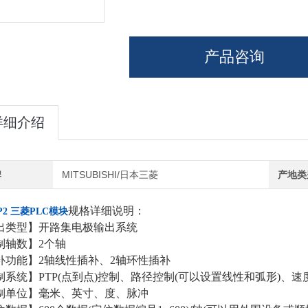
产品咨询
详细介绍
牌
MITSUBISHI/日本三菱
产地类
规格详细说明：
P2 三菱PLC模块
出类型】开路集电极输出系统
制轴数】2个轴
补功能】2轴线性插补、2轴环性插补
制系统】PTP(点到点)控制、路径控制(可以设置线性和弧形)、
制单位】毫米、英寸、度、脉冲