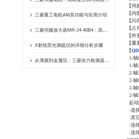
【伺
【内部
三菱重工电机AM其功能与应用介绍
【闪存
【占用
三菱伺服放大器MR-J4-40B4：高效驱动的可靠选择
【外形尺
【重量(
X射线荧光测硫仪的详细分析步骤
【
QD
1-轴
从薄膜到金属箔：三菱张力检测器在多行业卷材加工中的应用
1-轴
2-轴
2-轴
2-轴
2-轴
起动
·选择
·其它
·连续
·连续