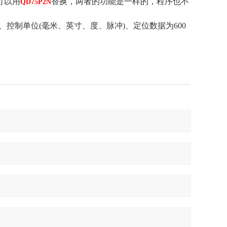
可以用
替换，两者的功能是一样的，程序也不
QD75P2N
补、控制单位(毫米、英寸、度、脉冲)、定位数据为600