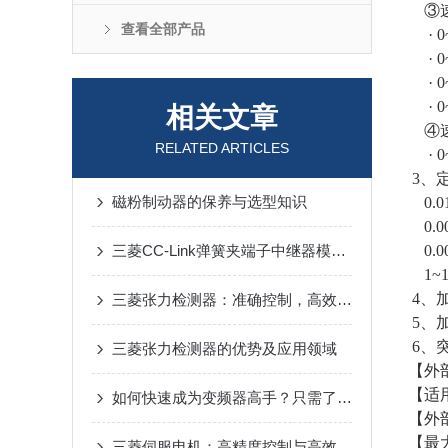
③速
查看全部产品
· 0~
· 0~
· 0~
· 0~
相关文章
④速
RELATED ARTICLES
· 0~
3、
磁粉制动器的保养与选型知识
0.01
0.00
三菱CC-Link弹簧夹端子中继器模块应用场景
0.00
1~1
4、
三菱张力检测器：准确控制，高效生产的得力助手
5、加
6、突
三菱张力检测器的优势及应用领域
【外
【适用
如何快速成为变频器高手？只需了解这15个变频器问题
【外部
【最大
三菱伺服电机：高精度控制与高效能转换的工业驱动选择