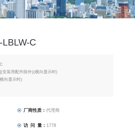
LBLW-C
C
[mm](安装用配件除外)(横向显示时)
m](横向显示时)
厂商性质：
代理商
访 问 量：
1778