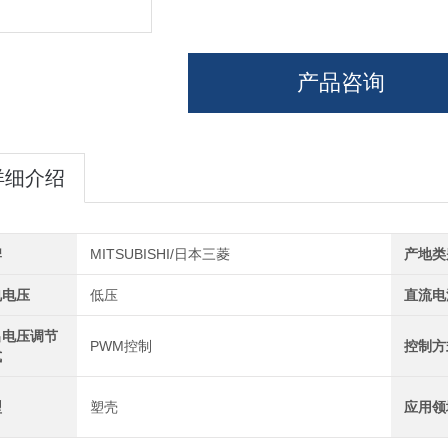
产品咨询
详细介绍
牌
MITSUBISHI/日本三菱
产地类
电电压
低压
直流电
出电压调节
PWM控制
控制方
式
型
塑壳
应用领