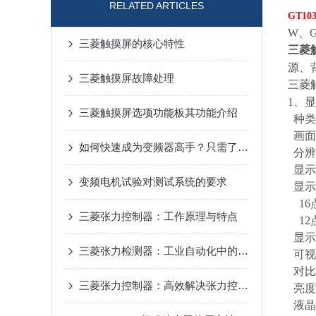
RELATED ARTICLES
GT10
W、G
三菱触摸屏的核心特性
三菱
源、背
三菱触摸屏故障处理
三菱
1、
三菱触摸屏选项功能板其功能介绍
种类：
画面
如何快速成为变频器高手？只需了解这15个变频器问题
分辨率：
显示尺寸
变频电机试验对测试系统的要求
显示
16点
三菱张力控制器：工作原理与特点
12点
显示
三菱张力检测器：工业自动化中的关键技术与应用
可视
对比
三菱张力控制器：高效解决张力控制难题，优化材料处理与传输流程
亮度
液晶亮