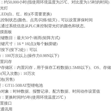
约50,000小时(指使用环境温度为25℃、对比度为1/5时的时间)
背光灯
ED(白、红、粉)(不需要更换)
控制状态(颜色、点亮/闪烁/熄灭)，可以设置屏保时间
通过系统信息从PLC来控制背光灯的颜色和状态。
触摸面板
键数目：最大50个/画而(矩阵方式)
尺寸：16 * 16[点](每个触摸键)
按下(按下2处)：可以
100万次以上(操作力0.98N以下)
内置闪存
存储区：内置闪存，用于保存工程数据(1.5MB以下)、OS、存
(写入次数)：10万次
池(另售)
GT11-50BAT型锂电池
对象：时钟数据、报瞥记录、配方数据、时间动作设置值
：更换时间约5年(使用环境温度25℃ )
内置接口
C通讯用