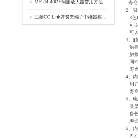
MR-J4-40GF伺服放大器使用方法
寿命：
2、
三菱CC-Link弹簧夹端子中继器模块应用场景
3色L
可以
可以
3、
触摸
触摸键
同时
寿命：
4、
用户
寿命
5、电
类型：
备份
寿命
6、
PL