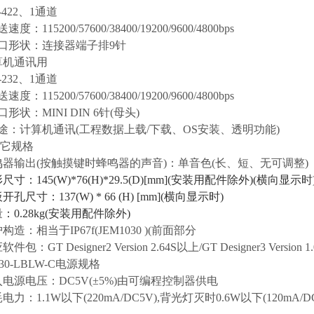
-422、1通道
：115200/57600/38400/19200/9600/4800bps
形状：连接器端子排9针
机通讯用
-232、1通道
：115200/57600/38400/19200/9600/4800bps
状：MINI DIN 6针(母头)
：计算机通讯(工程数据上载/下载、OS安装、透明功能)
其它规格
器输出(按触摸键时蜂鸣器的声音)：单音色(长、短、无可调整)
尺寸：145(W)*76(H)*29.5(D)[mm](安装用配件除外)(横向显示时
孔尺寸：137(W) * 66 (H) [mm](横向显示时)
0.28kg(安装用配件除外)
造：相当于IP67f(JEM1030 )(前面部分
包：GT Designer2 Version 2.64S以上/GT Designer3 Version 
030-LBLW-C电源规格
电源电压：DC5V(±5%)由可编程控制器供电
力：1.1W以下(220mA/DC5V),背光灯灭时0.6W以下(120mA/DC