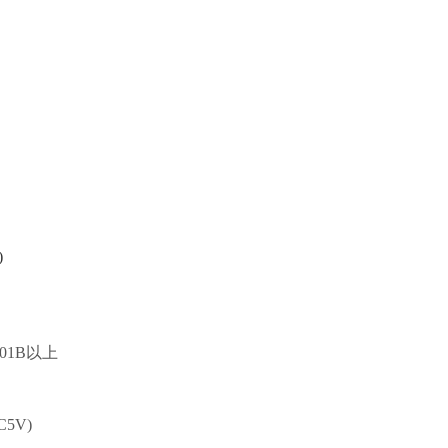
)
1.01B以上
5V)