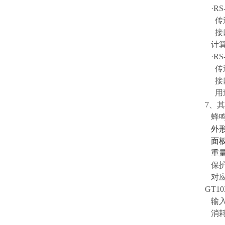
·RS
传送速度
接口
计算
·RS
传送速度
接口形
用途
7、
蜂鸣
外形
面板开
重量：
保护构
对应软件
GT1
输入
消耗电