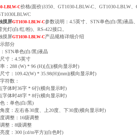
价格(面价)3350、GT1030-LBLW-C、GT1030-LBLW、
30-LBLW-C
T1030LBLWC
触摸屏
参数说明：4.5英寸、STN单色(白/黑)液晶、2
GT1030-LBLW-C
光灯(白/红/粉)、RS-422接口。
触摸屏
产品规格详细介绍
GT1030-LBLW-C
显示部分
STN单色(白/黑)液晶
尺寸：4.5英寸
288 (W) * 96 (H)[点](横向显示时)
：109.42(W) * 35.98(H)[mm](横向显示时)
字符数：
字体时36字 * 6行(横向显示时)
字体时48字 * 8行(横向显示时)
色：单色(白/黑)
角度：左右各30度、上20度、下30度(横向显示时)
度调整：16级调整
调整：8级调整
度：300 [cd/m平方](白色时)