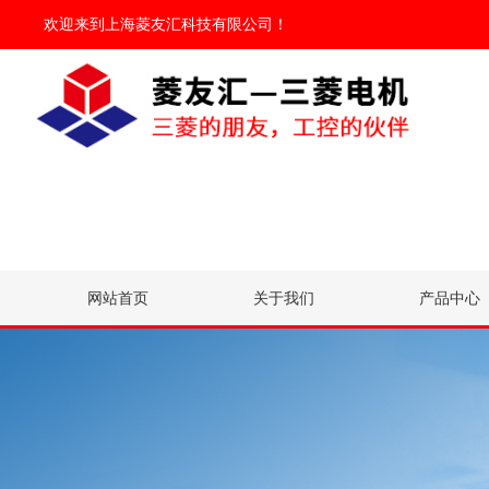
欢迎来到
上海菱友汇科技有限公司
！
网站首页
关于我们
产品中心