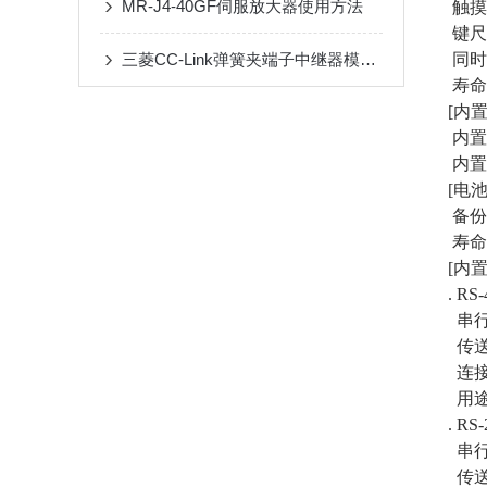
MR-J4-40GF伺服放大器使用方法
触摸键
键尺寸
三菱CC-Link弹簧夹端子中继器模块应用场景
同时
寿命：
[内置
内置
内置S
[电池
备份
寿命
[内
. RS-
串行R
传送速度:
连接器
用途
. RS-
串行R
传送速度: