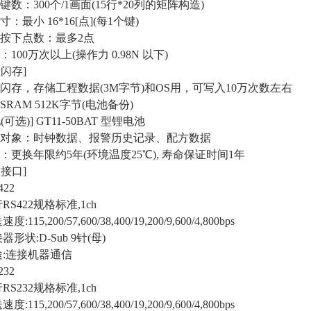
数：300个/1画面(15行*20列的矩阵构造)
：最小 16*16[点](每1个键)
按下点数：最多2点
100万次以上(操作力 0.98N 以下)
闪存]
闪存，存储工程数据(3M字节)和OS用，可写入10万次数左右
RAM 512K字节(电池备份)
(可选)] GT11-50BAT 型锂电池
对象：时钟数据、报警历史记录、配方数据
：更换年限约5年(环境温度25℃), 寿命保证时间1年
置接口]
422
S422规格标准,1ch
115,200/57,600/38,400/19,200/9,600/4,800bps
形状:D-Sub 9针(母)
:连接机器通信
232
S232规格标准,1ch
115,200/57,600/38,400/19,200/9,600/4,800bps