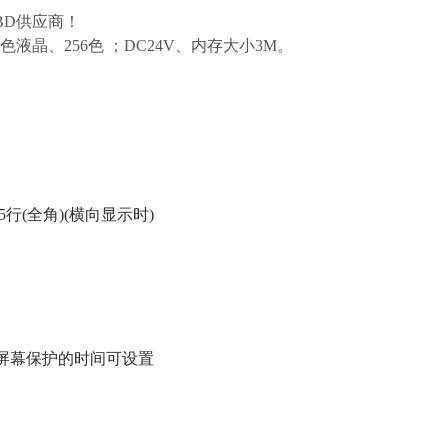
QTBD供应商！
FT彩色液晶、256色 ；DC24V、内存大小3M。
5行(全角)(横向显示时)
F/屏幕保护的时间可设置