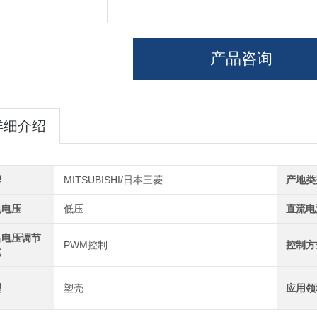
产品咨询
详细介绍
牌
MITSUBISHI/日本三菱
产地类
电电压
低压
直流电
出电压调节
PWM控制
控制方
式
型
塑壳
应用领