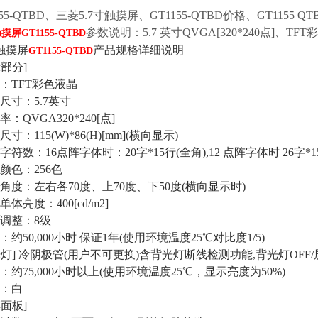
155-QTBD、三菱5.7寸触摸屏、GT1155-QTBD价格、GT1155 
参数说明：5.7 英寸QVGA[320*240点]、T
触摸屏
GT1155-QTBD
触摸屏
产品规格详细说明
GT1155-QTBD
部分]
：TFT彩色液晶
尺寸：5.7英寸
：QVGA320*240[点]
寸：115(W)*86(H)[mm](横向显示)
符数：16点阵字体时：20字*15行(全角),12 点阵字体时 26字*1
颜色：256色
角度：左右各70度、上70度、下50度(横向显示时)
体亮度：400[cd/m2]
调整：8级
约50,000小时 保证1年(使用环境温度25℃对比度1/5)
光灯] 冷阴极管(用户不可更换)含背光灯断线检测功能,背光灯OF
约75,000小时以上(使用环境温度25℃，显示亮度为50%)
：白
面板]