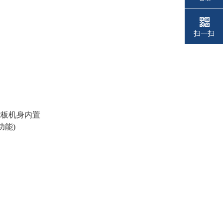
扫一扫
能板机身内置
功能)