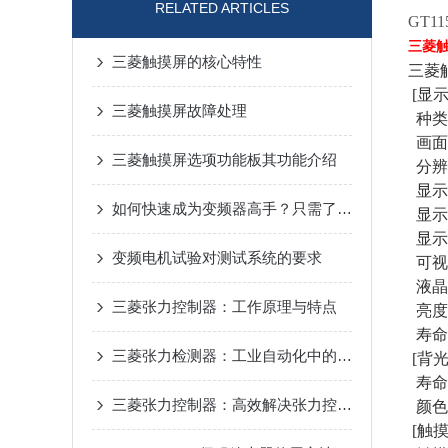
RELATED ARTICLES
GT1
三菱
三菱触摸屏的核心特性
三菱
[显示
三菱触摸屏故障处理
种类
画面
三菱触摸屏选项功能板其功能介绍
分辨率
显示尺
如何快速成为变频器高手？只需了解这15个变频器问题
显示字
显示
变频电机试验对测试系统的要求
可视
液晶单
三菱张力控制器：工作原理与特点
亮度
寿命：
三菱张力检测器：工业自动化中的关键技术与应用
[背
寿命：
三菱张力控制器：高效解决张力控制难题，优化材料处理与传输流程
颜色
[触摸