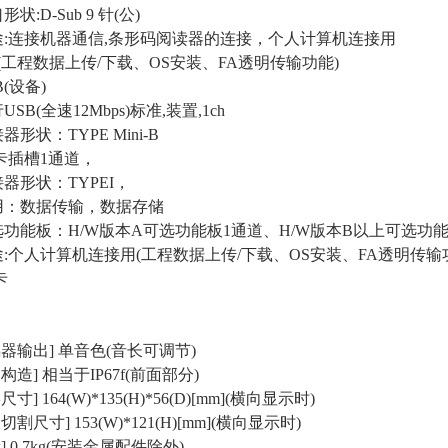
状:D-Sub 9 针(公)
:连接机器通信,条形码阅读器的连接，个人计算机连接用
程数据上传/下载、OS安装、FA透明传输功能)
B(设备)
SB(全速12Mbps)标准,装置,1ch
形状：TYPE Mini-B
卡插槽1通道，
器形状：TYPEI，
：数据传输，数据存储
可选功能板：H/W版本A可选功能板1通道、H/W版本B以上可选功
:个人计算机连接用(工程数据上传/下载、OS安装、FA透明传输
卡
器输出] 单音色(音长可调节)
构造] 相当于IP67f(前面部分)
寸] 164(W)*135(H)*56(D)[mm](横向显示时)
切割尺寸] 153(W)*121(H)[mm](横向显示时)
] 0.7kg(安装金属配件除外)