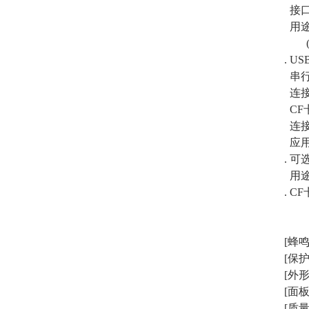
接口形
用途
(工
. US
串行U
连接器
CF
连接
应用
. 
用途
. CF
[蜂鸣
[保护
[外形尺
[面板
[质量