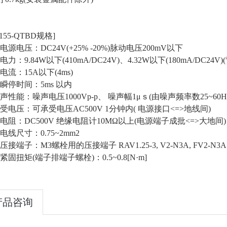
155-QTBD规格]
源电压：DC24V(+25% -20%)脉动电压200mV以下
力：9.84W以下(410mA/DC24V)、4.32W以下(180mA/DC24
流：15A以下(4ms)
瞬停时间：5ms 以内
性能：噪声电压1000Vp-p、 噪声幅1μｓ(由噪声频率数25~60
电压：可承受电压AC500V 1分钟内( 电源接口<=>地线间)
阻：DC500V 绝缘电阻计10MΩ以上(电源端子成批<=>大地间)
线尺寸：0.75~2mm2
接端子：M3螺栓用的压接端子 RAV1.25-3, V2-N3A, FV2-N3A
固扭矩(端子排端子螺栓)：0.5~0.8[N·m]
产品咨询