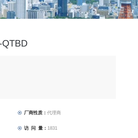
-QTBD
1通道、H/W版本B以上可选功能板机身内置
厂商性质：
代理商
访 问 量：
1831