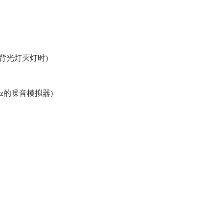
V)(背光灯灭灯时)
Hz的噪音模拟器)