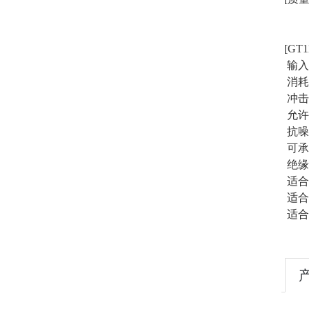
[GT1
输入电
消耗电
冲击电
允许
抗噪声
可承受
绝缘电
适合电
适合压
适合紧