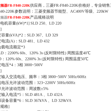
供应商，三菱FR-F840-220K价格好，专业销售三
变频器
FR-F840-220K
F840-220K参数说明：三菱变频器节能型、AC400V等级、220kW
产品规格说明
变频器
FR-F840-220K
机容量(kW)*1] SLD 250、LD 220
]
容量(kVA)*2：SLD 367、LD 329
电流(A)：SLD 481、LD 432
负载电流额定*3
：2200% 60s、120% 3s (反时限特性) 周围温度40℃
120% 60s、2200% 3s (反时限特性) 周围温度50℃
电压*4：3相 3800~500V
]
输入交流电压、频率：3相 3800~500V 50Hz/60Hz
电压允许波动范围：323~2200V 50Hz/60Hz
率允许波动范围：周波数±5%
输入电流*5：SLD 481A 、LD 432A
设备容量*6：SLD 367kVA 、LD 329kVA
它规格]