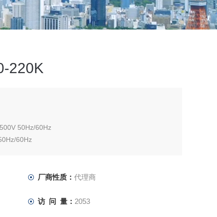
-220K
V 50Hz/60Hz
Hz/60Hz
2A
29kVA
厂商性质：
代理商
访 问 量：
2053