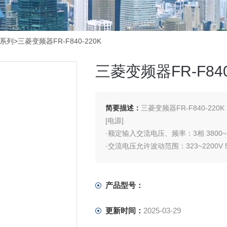
0系列
>三菱变频器FR-F840-220K
三菱变频器FR-F840
简要描述：
三菱变频器FR-F840-220K
[电源]
·额定输入交流电压、频率：3相 3800~500
·交流电压允许波动范围：323~2200V 50
·频率允许波动范围：周波数±5%
·额定输入电流*5：SLD 481A 、LD 43
·电源设备容量*6：SLD 367kVA 、LD 3
产品型号：
更新时间：
2025-03-29