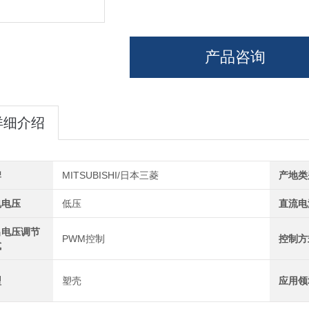
产品咨询
详细介绍
牌
MITSUBISHI/日本三菱
产地类
电电压
低压
直流电
出电压调节
PWM控制
控制方
式
型
塑壳
应用领