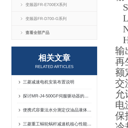
SLD
变频器FR-E700EX系列
LD：
变频器FR-D700-G系列
ND
查看全部产品
HD
输出
相关文章
再生
RELATED ARTICLES
额定
交流
三菱减速电机安装布置说明
允许
探讨MR-J4-500GF伺服驱动器的技术特点、应用优势以及其在现代工业中的重要作用
电源
便携式容量法水分测定仪油品液体现场取样即时检测应用探析
保护结
冷
三菱重工蜗轮蜗杆减速机核心性能优势