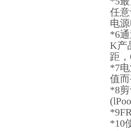
*5
任意
电源
*6
K产
距，
*7
值而
*8
(lPoo
*9F
*10