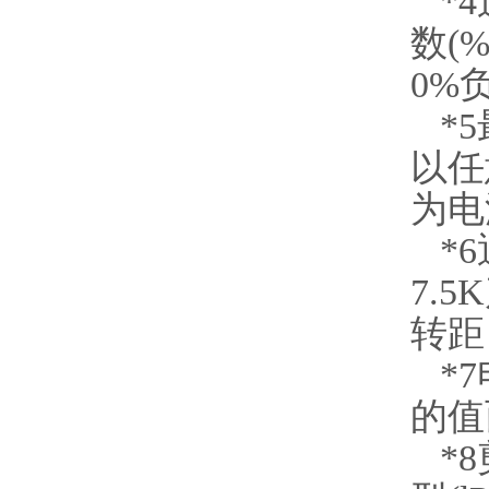
*4
数(
0%
*5
以任
为电
*6
7.5
转距
*7
的值
*8