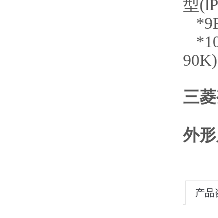
型(lP
*9F
*1
90K)
三菱
外形
产品