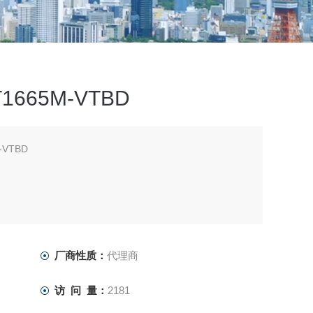
665M-VTBD
VTBD
厂商性质：
代理商
访 问 量：
2181