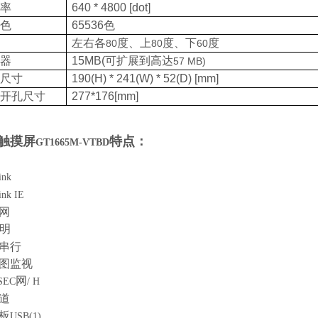
率
640 * 4800 [dot]
色
65536
色
左右各
度、上
度、下
度
80
80
60
器
15MB(
可扩展到高达
57 MB)
尺寸
190(H) * 241(W) * 52(D) [mm]
开孔尺寸
277*176[mm]
触摸屏
特点：
GT1665M-VTBD
ink
nk IE
太网
明
速串行
形图监视
网
SEC
/ H
通道
面板
USB(1)