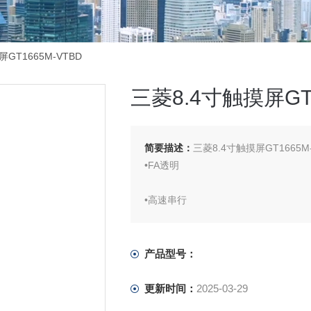
GT1665M-VTBD
三菱8.4寸触摸屏GT1
简要描述：
三菱8.4寸触摸屏GT1665M-
•FA透明
•高速串行
•梯形图监视
产品型号：
•MELSEC网/ H
更新时间：
2025-03-29
•多通道