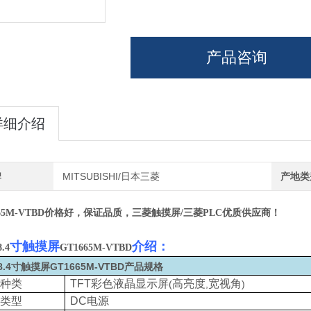
•前面板USB(1)
产品咨询
详细介绍
牌
MITSUBISHI/日本三菱
产地类
65M-VTBD
价格好，保证品质，三菱触摸屏
/
三菱
PLC
优质供应商！
寸触摸屏
介绍：
8.4
GT1665M-VTBD
8.4
寸触摸屏
GT1665M-VTBD
产品规格
种类
TFT
彩色液晶显示屏
高亮度
宽视角
(
,
)
类型
DC
电源