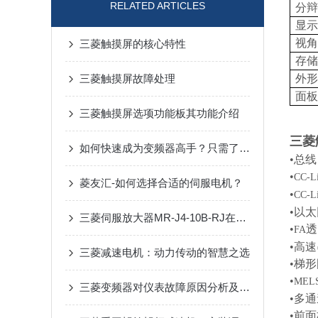
RELATED ARTICLES
分辩
显示
视角
三菱触摸屏的核心特性
存储
三菱触摸屏故障处理
外形
面板
三菱触摸屏选项功能板其功能介绍
三菱
如何快速成为变频器高手？只需了解这15个变频器问题
•总线
•
CC-L
菱友汇-如何选择合适的伺服电机？
•
CC-Li
•以
三菱伺服放大器MR-J4-10B-RJ在机械加工中的具体应用和优势
•
透
FA
•高
三菱减速电机：动力传动的智慧之选
•梯
•
MEL
三菱变频器对仪表故障原因分析及解决措施
•多
•前