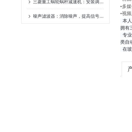
三菱重工蜗轮蜗杆减速机：安装调试、齿隙调节实操步骤讲解
•多
•视频
噪声滤波器：消除噪声，提高信号质量
本人
拥有
专业
类自
在玻