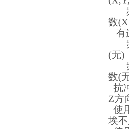
(X,
频率(
数(X
有连
频率(
(无)
频率(
数(无
抗冲击
Z方
使用
埃不