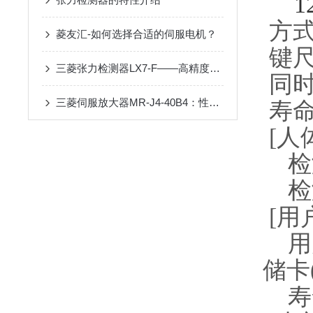
12
方式
菱友汇-如何选择合适的伺服电机？
键尺
三菱张力检测器LX7-F——高精度、高可靠性的张力测量设备
同时
三菱伺服放大器MR-J4-40B4：性能优势解析
寿命
[人
检测
检
[用
用户
储卡(
寿命