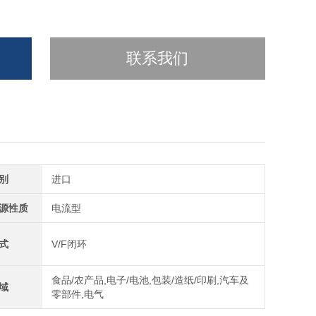
联系我们
别
进口
源性质
电流型
式
V/F闭环
食品/农产品,电子/电池,包装/造纸/印刷,汽车及
域
零部件,电气