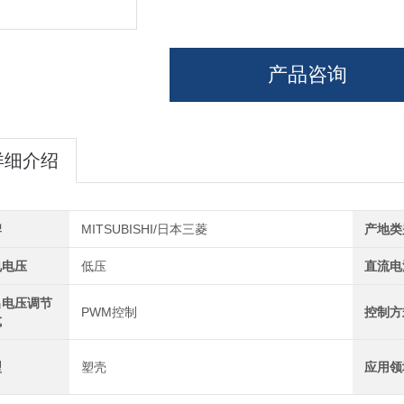
产品咨询
详细介绍
牌
MITSUBISHI/日本三菱
产地类
电电压
低压
直流电
出电压调节
PWM控制
控制方
式
型
塑壳
应用领