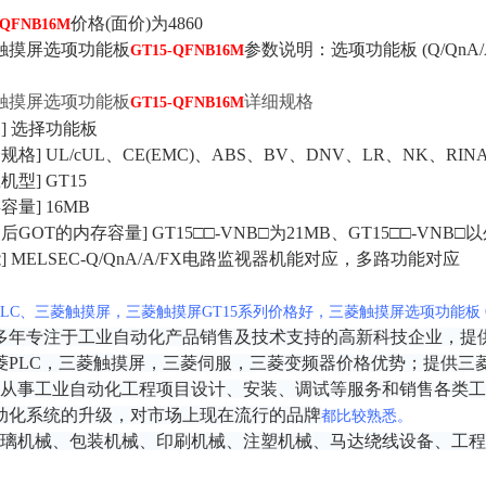
价格(面价)为4860
-QFNB16M
触摸屏选项功能板
参数说明：选项功能板 (Q/QnA/A
GT15-QFNB16M
触摸屏选项功能板
详细规格
GT15-QFNB16M
] 选择功能板
规格] UL/cUL、CE(EMC)、ABS、BV、DNV、LR、NK、RIN
机型] GT15
容量] 16MB
后GOT的内存容量] GT15□□-VNB□为21MB、GT15□□-VNB□以
] MELSEC-Q/QnA/A/FX电路监视器机能对应，多路功能对应
PLC、三菱触摸屏，三菱触摸屏GT15系列价格好，三菱触摸屏选项功能板 GT
多年专注于工业自动化产品销售及技术支持的高新科技企业，提供
菱PLC，三菱触摸屏，三菱伺服，三菱变频器价格优势；提供三菱
从事工业自动化工程项目设计、安装、调试等服务和销售各类工
动化系统的升级，对市场上现在流行的品牌
都比较熟悉。
璃机械、包装机械、印刷机械、注塑机械、马达绕线设备、工程