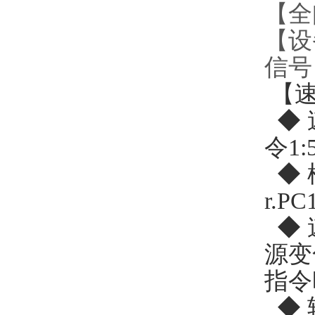
【全
【设
信号
【
◆ 
令1:5
◆ 
r.
◆ 速
源变
指令
◆ 