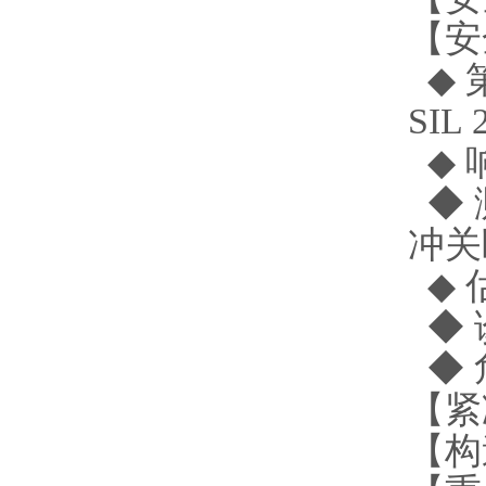
【安
◆ 第
SIL
◆ 
◆ 
冲关
◆ 
◆ 诊
◆ 危
【紧
【构