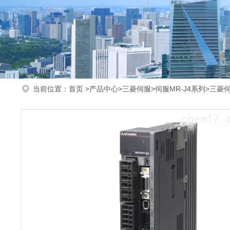
当前位置：
首页
>
产品中心
>
三菱伺服
>
伺服MR-J4系列
>三菱伺