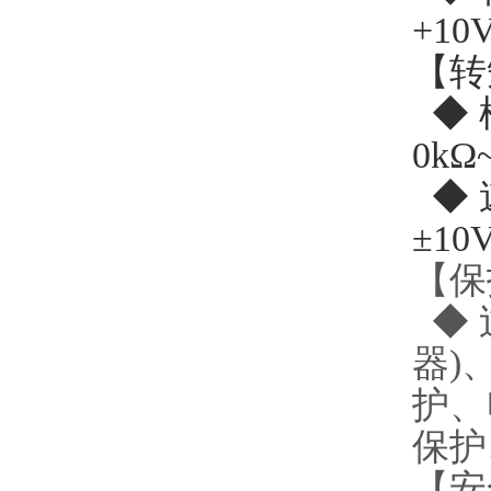
+1
【转
◆ 
0kΩ
◆ 
±1
【保
◆ 
器)
护、
保护
【安全