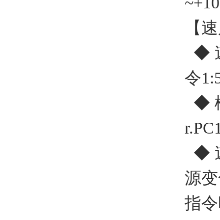
~+
【速
◆ 
令1:5
◆ 
r.
◆ 速
源变
指令