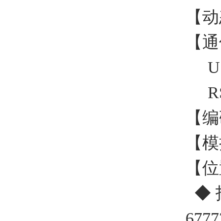
【动
【通
US
RS
【编
【模
【位
◆ 
6777