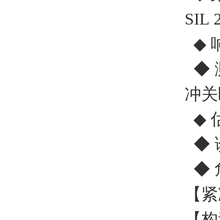
SIL
◆ 
◆ 
冲关
◆ 
◆ 诊
◆ 危
【紧
【构