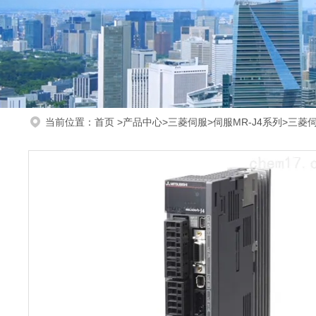
当前位置：
首页
>
产品中心
>
三菱伺服
>
伺服MR-J4系列
>三菱伺